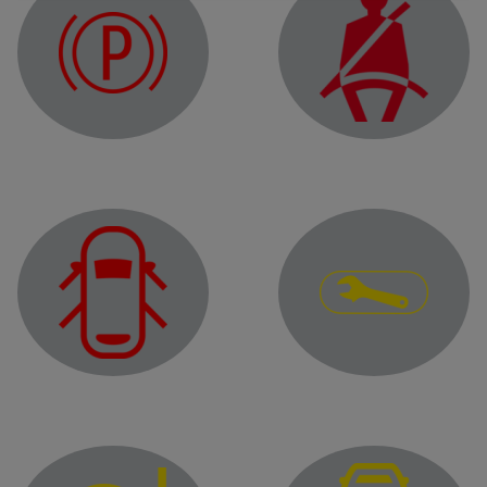
Spia del freno di stazionamento
Spia di allarme della cin
Spia di allarme
Spia porta aperta