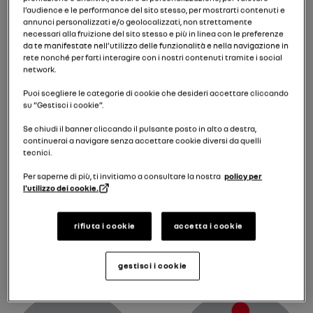
l’audience e le performance del sito stesso, per mostrarti contenuti e
annunci personalizzati e/o geolocalizzati, non strettamente
necessari alla fruizione del sito stesso e più in linea con le preferenze
da te manifestate nell’utilizzo delle funzionalità e nella navigazione in
rete nonché per farti interagire con i nostri contenuti tramite i social
network.
Spia di guasto del motore elettrico
Puoi scegliere le categorie di cookie che desideri accettare cliccando
Spia di guasto della batt
su “Gestisci i cookie”.
Se chiudi il banner cliccando il pulsante posto in alto a destra,
continuerai a navigare senza accettare cookie diversi da quelli
tecnici.
Per saperne di più, ti invitiamo a consultare la nostra
policy per
l'utilizzo dei cookie.
rifiuta i cookie
accetta i cookie
Spia del rilevamento di 
Spia della funzione "Frenata di emergenza attiva"
gestisci i cookie