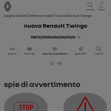
Manuale utente
ricerca
menù
Breadcrumb
pagina iniziale
Elenco modelli
nuova Renault Twingo
nuova Renault Twingo
08/12/2025
a
06/04/2026
Esplora
Manuale
Spie di avvertimento
guida PDF
ricerca
Aggiungi ai preferiti
Condividi
Spie di avvertimento