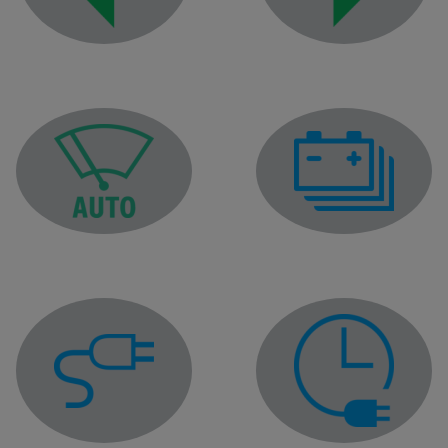
Spia delle luci indicatric
Spia della luce indicatrice di direzione lato sinistro
Spia del livello della bat
Spia della funzione tergicristallo automatico
Spia cavo di ricarica collegato
Spia della programmazi