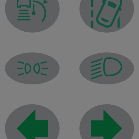
Spia del regolatore di velocità adattivo Stop and Go
Spia di avvertenza di us
Spia delle luci di posizione
Spia delle luci anabbagl