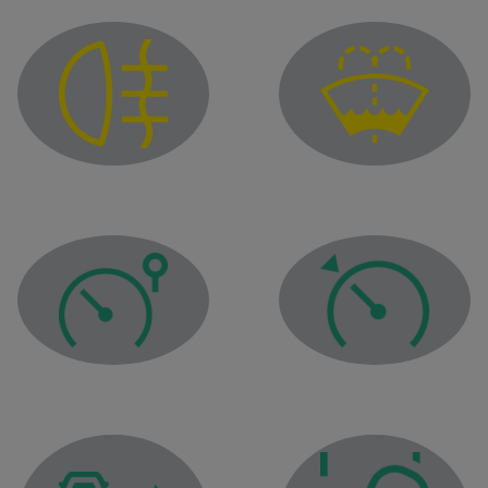
Spia di segnalazione liv
Spia della luce antinebbia posteriore
Spia del regolatore di ve
Spia del limitatore di velocità