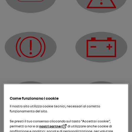
Spia STOP
Spia di allarme
Spia di carica della batt
Spia di anomalia sul circuito dei freni
Come funzionano i cookie
Il nostro sito utilizza cookie tecnici, necessari al corretto
funzionamento del sito.
Spia di anomalia del si
Spia di allarme del sistema elettronico
Se presti il tuo consenso cliccando sul tasto “Accetta i cookie”,
permetti a noi e ai
nostri partner
di utilizzare anche cookie di
profilazione e analitici, social e di personalizzazione, per valutare