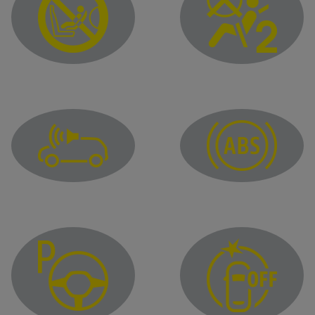
Airbag passeggero ON
Airbag passeggero OFF
Spia di segnalazione guasto del clacson
Spia antibloccaggio del