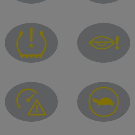
Spia della funzione "Parcheggio a mani libere"
Spia che indica una ano
Spia di malfunzionament
Spia pneumatici sgonfi
Spia di eccesso di velocità
Spia delle prestazioni li