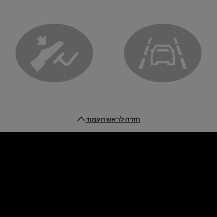
Main
Lane departure prevention system warning light
Brake pedal warning light
חזרה לראש העמוד