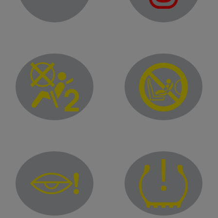
Door status warning light
Passenger airbag ON
Passenger airbag OFF
/or "Driver Fatigue" alerts
Tyre under-inflation warning light