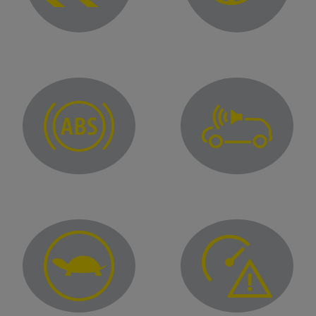
Variable power assisted steering warning light
ontrol system warning light
Pedestrian horn fault warning light
lock braking warning light
Malfunction warning light for "Distraction" and
Overspeed warning light
performance warning light