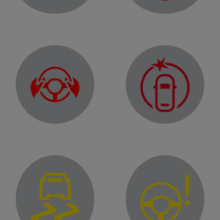
12 V battery charge warning light
Brake circuit fault warning light
"Hands off steering wheel" detection warning light
Traction b
Warning light of the "Active emergency braking" function