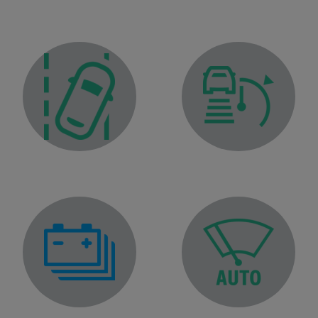
Adaptive cruise control warning light Stop and Go
C
e departure warning light
tery gauge indicator light
Automatic wiping function warning light
Right-hand di