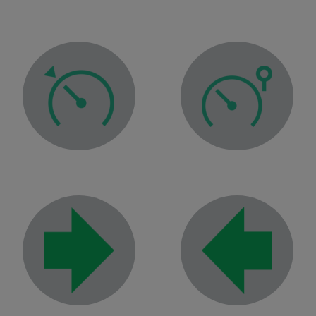
ruise control warning light
Speed limiter warning light
rection indicator tell-tale
Left-hand direction indicator tell-tale