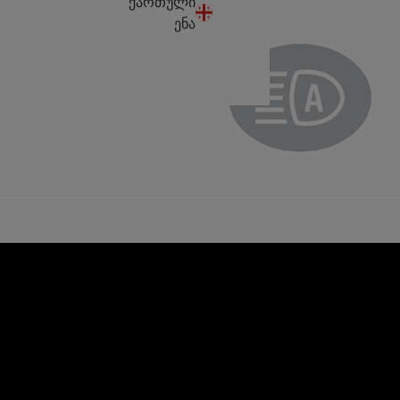
ქართული
ენა
Automatic main beam headlight indicator light