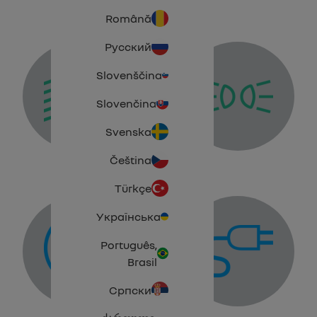
Română
Русский
Slovenščina
Slovenčina
Side light tell-tale
 beam headlight tell-tale
Svenska
Lan
Čeština
Türkçe
Українська
Português,
Brasil
Charging cable plugged in warning light
Traction bat
Српски
ogramming warning light