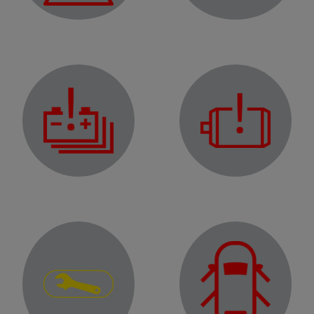
Warning light
Electric motor fault warning light
attery fault warning light
Warning light