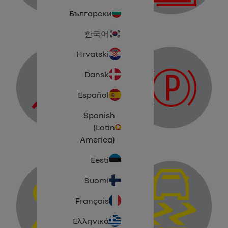
system fault warning light
Electrotechnical system warning light
Български
한국어
Hrvatski
Dansk
Español
Electronic parking brake warning light
Spanish
elt reminder warning light
(Latin
America)
Eesti
Suomi
Français
Ελληνικά