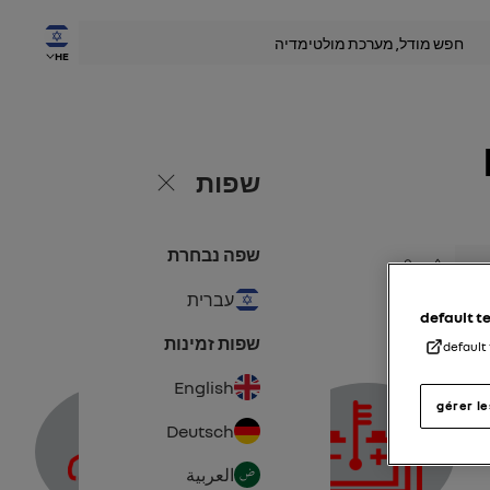
שׂ
HE
שפות
סגור
שפה נבחרת
שתף
הוסף למועדפים
עברית
default 
שפות זמינות
default
English
gérer l
Deutsch
العربية