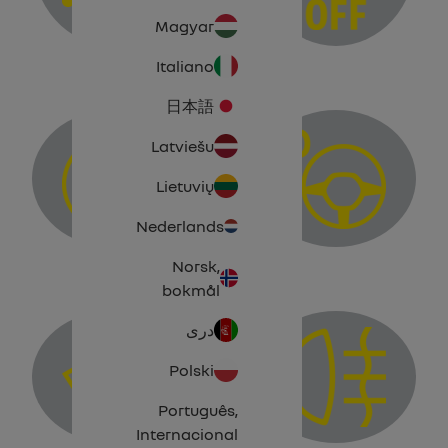
irbags fault warning light
Electronic stability control (ESC) and traction c
Magyar
ESC) and/or traction control system deactivation warning light
Italiano
日本語
Latviešu
Lietuvių
Anti-
Nederlands
"Hands-free parking" function warning light
mergency braking" function
Norsk,
bokmål
دری
Polski
Português,
asher level warning light
Internacional
Rear fog light tell-tale
Limited 