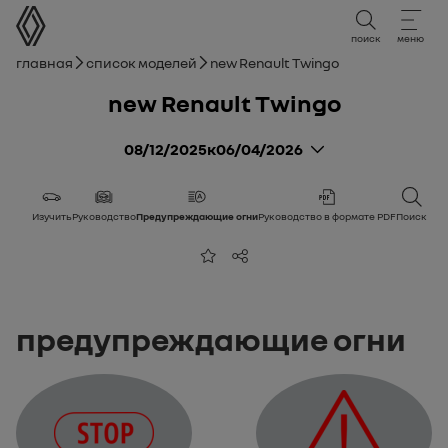
руководство пользователя
поиск
меню
Навигационная цепочка
Главная
Список моделей
new Renault Twingo
new Renault Twingo
08/12/2025
к
06/04/2026
Изучить
Руководство
Предупреждающие огни
Руководство в формате PDF
Поиск
Добавить в избранное
Поделиться
Предупреждающие огни