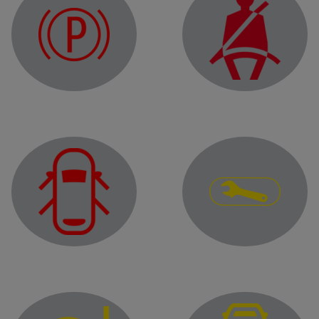
Electronic parking brake warning light
Front seat belt reminder
Warning light
Door status warning light