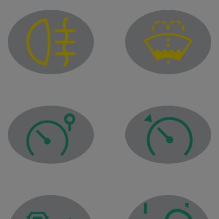
Low windscreen washer l
Rear fog light tell-tale
Cruise control warning l
Speed limiter warning light