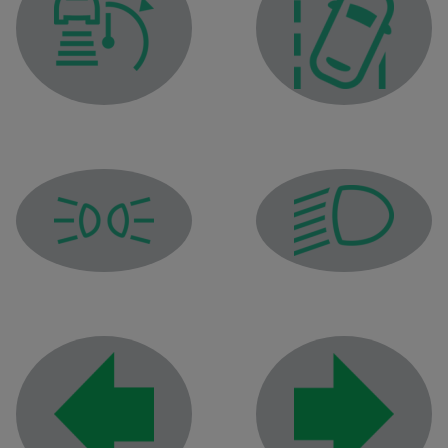
Adaptive cruise control warning light Stop and Go
Lane departure warning 
Side light tell-tale
Dipped beam headlight t