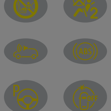
Passenger airbag ON
Passenger airbag OFF
Pedestrian horn fault warning light
Anti-lock braking warnin