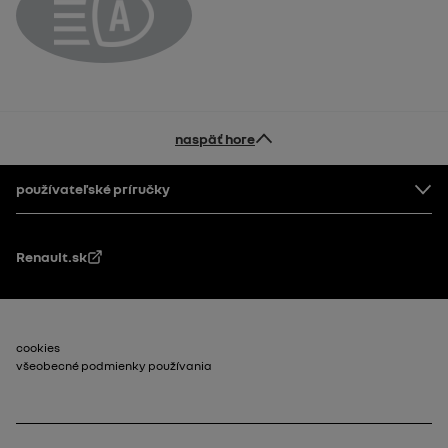
Kontrolka automatických diaľkových svetiel
naspäť hore
Pätička
používateľské príručky
Renault.sk
Footer_2
cookies
všeobecné podmienky používania