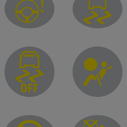
Výstražné svetlo variabilného posilňovača riadenia
Elektronická kontrola st
Kontrolka poruchy pred
Elektronická kontrola stability (ESC) a/alebo kontrolka deakt