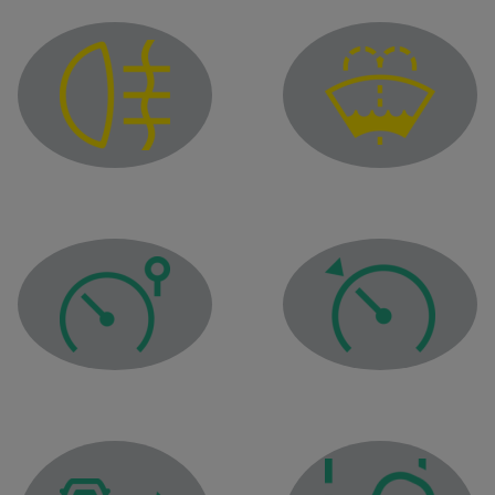
Kontrolka hladiny ostre
Kontrolka hmlového svetla
Kontrolka tempomatu
Kontrolka obmedzovača rýchlosti