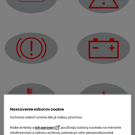
Výstražná kontrolka STOP
Výstražné svetlo
Kontrolka dobíjania 12 
Výstražné svetlo poruchy brzdového systému
Nastavenie súborov cookie
Výstražná kontrolka si
Ochrana vašich online dát je našou prioritou
Výstražná kontrolka pre elektrotechnický systém
Naše stránky a
ich partneri
používajú súbory cookies na meranie
návštevnosti a výkonu stránok, zobrazujú vám personalizované