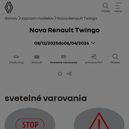
používateľská príručka
hľadaj
menu
Navigačný reťazec
Domov
Zoznam modelov
Nova Renault Twingo
Nova Renault Twingo
08/12/2025
do
06/04/2026
Preskúmaj
Manuál
Svetelné varovania
príručka PDF
hľadať
Pridať k obľúbeným
Zdieľajte
Svetelné varovania