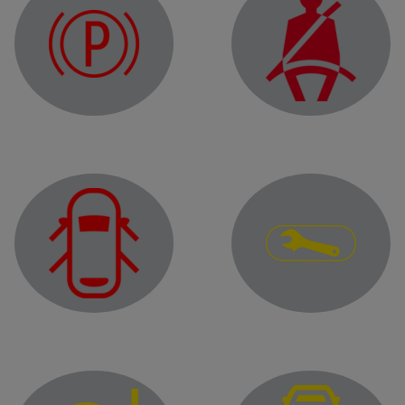
Kontrolka parkovacej brzdy s posilňovačom
Výstražná kontrolka n
Výstražné svetlo
Výstražné svetlo zatvorenia dverí