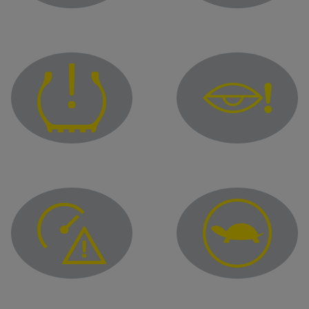
Výstražné svetlo pre „Parkovanie v režime hands-free”
Výstražná kontrolka si
Výstražná kontrolka na
Kontrolka podhustenia pneumatík
Kontrolka upozorňujúca na nadmernú rýchlosť
Kontrolka obmedzenéh