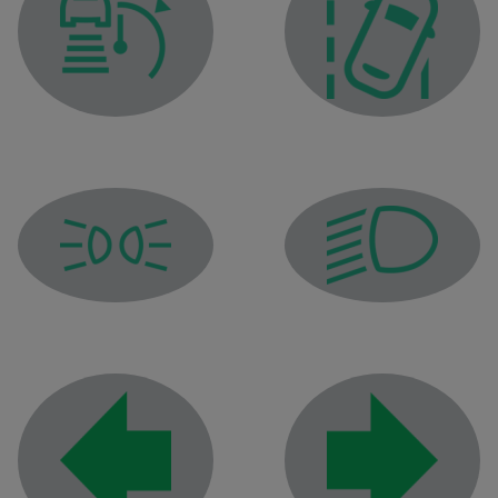
Kontrolka adaptívneho tempomatu s funkciou Stop and Go
Výstražná kontrolka op
Kontrolka obrysových svetiel
Kontrolka stretávacích 