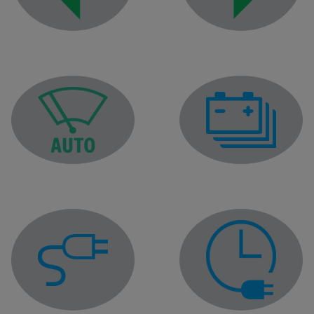
Kontrolka pravých smer
Kontrolka ľavého smerového svetla
Kontrolka ukazovateľa
Kontrolka funkcie „automatického stierania”
Kontrolka zapojenia napájacieho kábla
Výstražná kontrolka pr