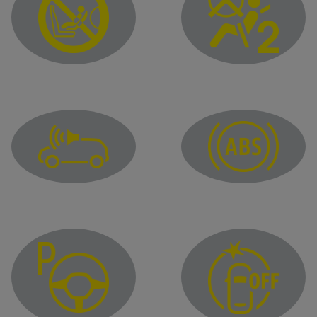
Zapnutý airbag spolujazdca
Airbag pre spolujazdca
Kontrolka poruchy zvukovej signalizácie pre chodcov
Výstražné svetlo protib