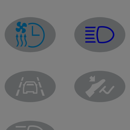
Kontrolka diaľkových sv
Indikátor programovania klimatizácie
Indikátor systému opustenia jazdného pruhu
Výstražné svetlo stlač