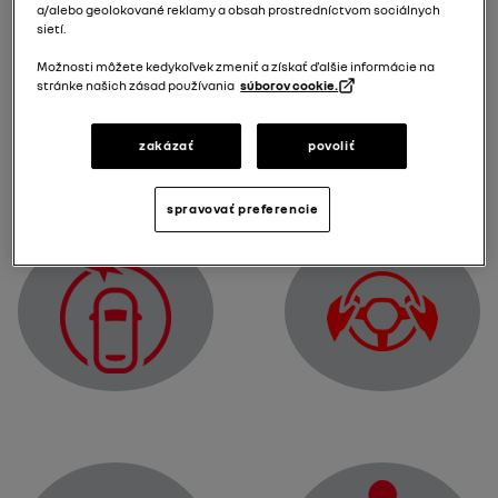
a/alebo geolokované reklamy a obsah prostredníctvom sociálnych
sietí.
Možnosti môžete kedykoľvek zmeniť a získať ďalšie informácie na
stránke našich zásad používania
súborov cookie.
Kontrolka poruchy elektromotora
zakázať
povoliť
Výstražná kontrolka p
spravovať preferencie
Kontrolka detekcie prít
Výstražná kontrolka funkcie „Aktívne núdzové brzdenie“