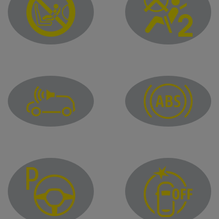
Vazdušni jastuk za suvozača UKLJUČEN
Vazdušni jastuk za su
Svetlo upozorenja za sirenu za pešake
Upozoravajuća lampica 