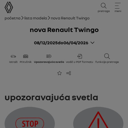
упутство за употребу
pretraga
meni
Putanja
Početna
Lista modela
nova Renault Twingo
nova Renault Twingo
08/12/2025
do
06/04/2026
Istraži
Priručnik
Upozoravajuća svetla
vodič u PDF formatu
funkcija pretrage
Dodaj u favorite
Podeli
Upozoravajuća svetla