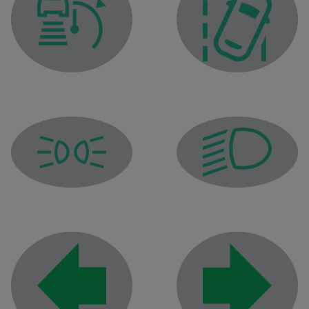
Lampica upozorenja adaptivnog tempomata Stop and Go
Lampica upozorenja na i
Bočno upozoravajuće svetlo
Indikator za kratka pre