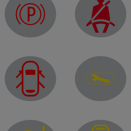
Lampica upozorenja za elektronsku parkirnu kočnicu
Upozoravajuća lampica 
Lampica upozorenja
Upozoravajuća lampica za status vrata