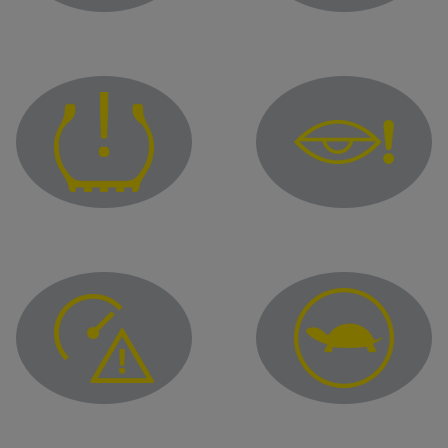
Lampica upozorenja funkcije „Beskontaktno parkiranje“
Upozoravajuća lampica k
Lampica upozorenja na k
Upozoravajuća lampica za nedovoljno napumpane pneumat
Lampica upozorenja za prekomernu brzinu
Upozoravajuća lampica