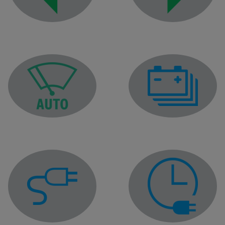
Indikator za desni pok
Indikator za levi pokazivač pravca
Signalna lampica za me
Lampica upozorenja za funkciju automatskog brisanja
Lampica upozorenja za priključen kabl za punjenje
Lampica upozorenja za 