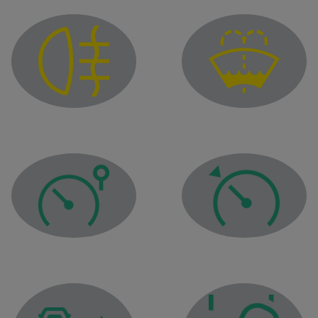
Lampica upozorenja o ni
Upozoravajuće svetlo za zadnja svetlo za maglu
Lampica upozorenja t
Lampica upozorenja limitera brzine