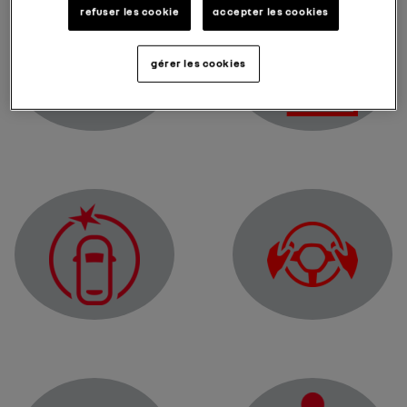
refuser les cookie
accepter les cookies
gérer les cookies
Upozoravajuća lampica za kvar električnog motora
Upozoravajuća lampica 
Upozoravajuća lampica z
Lampica upozorenja funkcije „Aktivno kočenje u slučaju opas