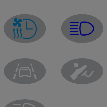
Indikator za duga predn
Indikator programiranja klima-uređaja
Upozoravajuća lampica za sprečavanje izlaska iz saobraćajn
Lampica upozorenja za