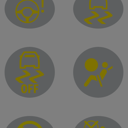
Upozoravajuća lampica za promenljivi servo upravljač
Lampica upozorenja elek
Lampica upozorenja za 
Lampica upozorenja na deaktivaciju elektronske kontrole stabi