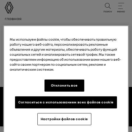
руководство пользователя
поиск
меню
Навигационная цепочка
Главная
cookies
Мы используем файлы cookie, чтобы обеспечивать правильную
работу нашего веб-сайта, персонализировать рекламные
to be completed
объявления и другие материалы, обеспечивать работу функций
социальных сетей и анализировать сетевой трафик. Мы также
предоставляем информацию об использовании вами нашего веб-
сайта своим партнерам по социальным сетям, рекламе и
аналитическим системам.
вверх
Отклонить все
Нижний колонтитул
руководства пользователя
Согласиться с использованием всех файлов cookie
Renault.by
Настройки файлов cookie