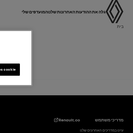
מדריך למשתמש
ניווט ראשי
גלה את ההודעות האחרונות שלנו
המועדפים שלי
נתיב ניווט
בית
es cookie
טקסט תחתון
מדריכי משתמש
Renault.co
עיינו במדריכים האחרונים שלנו