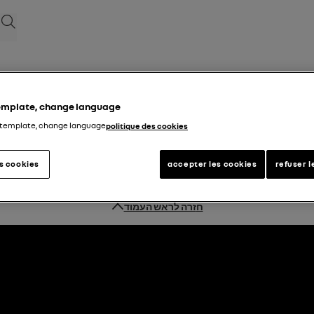
לְחַפֵּ
cookies
template, change language
 template, change language
politique des cookies
es cookies
accepter les cookies
refuser l
חזרה לראש העמוד