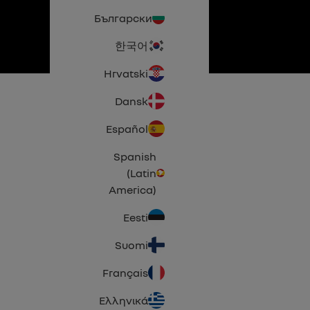
Български
한국어
Hrvatski
Dansk
Español
Spanish
(Latin
America)
Eesti
Suomi
Français
Ελληνικά