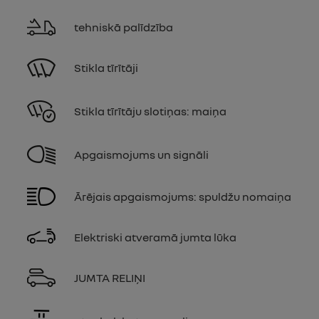
tehniskā palīdzība
Stikla tīrītāji
Stikla tīrītāju slotiņas: maiņa
Apgaismojums un signāli
Ārējais apgaismojums: spuldžu nomaiņa
Elektriski atveramā jumta lūka
JUMTA RELIŅI