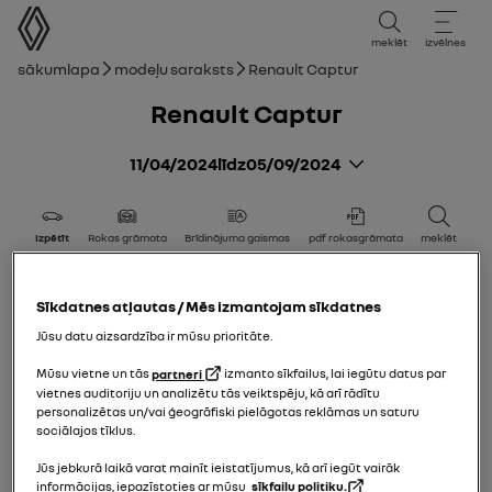
lietotāja rokasgrāmata
meklēt
izvēlnes
navigācijas ceļš
Sākumlapa
Modeļu saraksts
Renault Captur
Renault Captur
11/04/2024
līdz
05/09/2024
Izpētīt
Rokas grāmata
Brīdinājuma gaismas
pdf rokasgrāmata
meklēt
Pievienot izvēlēto sarakstam
Kopīgot
Sīkdatnes atļautas / Mēs izmantojam sīkdatnes
Jūsu datu aizsardzība ir mūsu prioritāte.
Mūsu vietne un tās
partneri
izmanto sīkfailus, lai iegūtu datus par
vietnes auditoriju un analizētu tās veiktspēju, kā arī rādītu
personalizētas un/vai ģeogrāfiski pielāgotas reklāmas un saturu
sociālajos tīklus.
Jūs jebkurā laikā varat mainīt ieistatījumus, kā arī iegūt vairāk
informācijas, iepazīstoties ar mūsu
sīkfailu politiku.