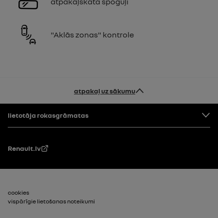
atpakaļskata spoguļi
"Aklās zonas" kontrole
atpakaļ uz sākumu
Pakāpe
lietotāja rokasgrāmatas
Renault.lv
footer_2
cookies
vispārīgie lietošanas noteikumi